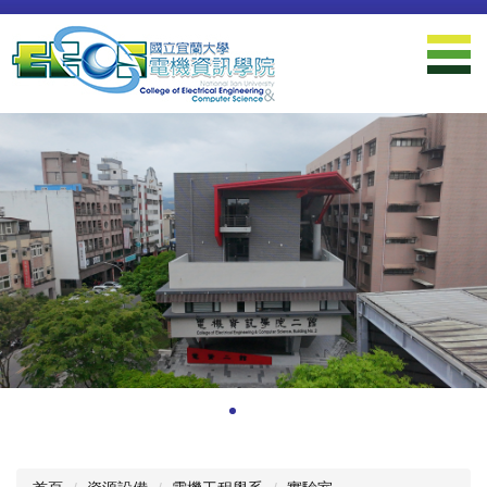
跳
到
主
要
內
容
區