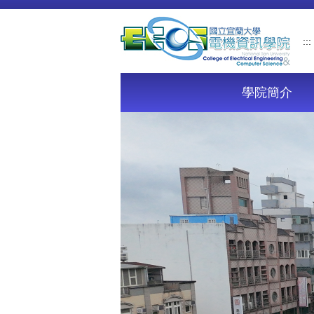
跳
到
主
:::
要
內
容
學院簡介
區