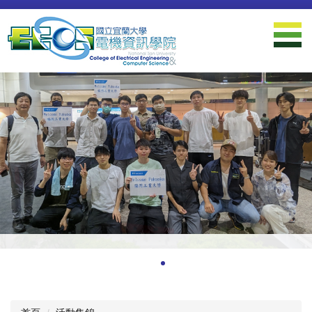
跳
到
主
要
內
容
區