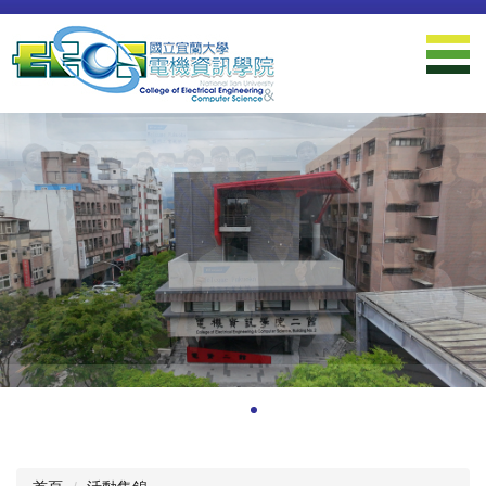
跳
到
主
要
內
容
區