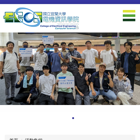
跳
到
主
要
內
容
區