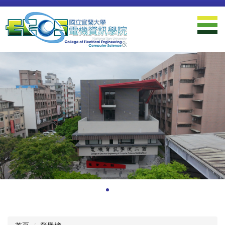
跳
到
主
要
內
容
區