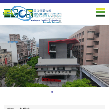
跳
到
主
要
內
容
區