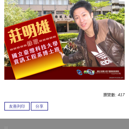
瀏覽數:
417
友善列印
分享
:::