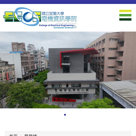
跳
到
主
要
內
容
區