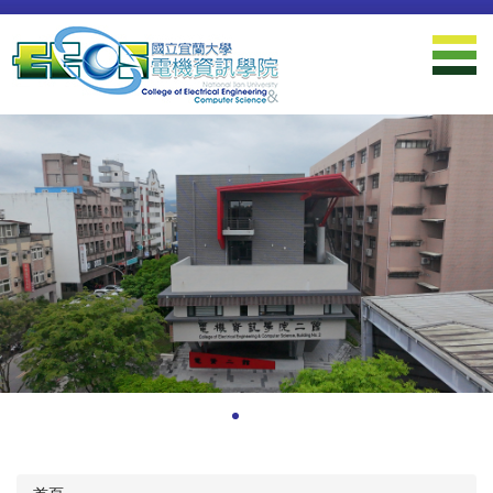
跳
到
主
要
內
容
區