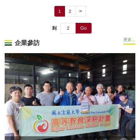
>
1
2
Go
到
更多...
企業參訪