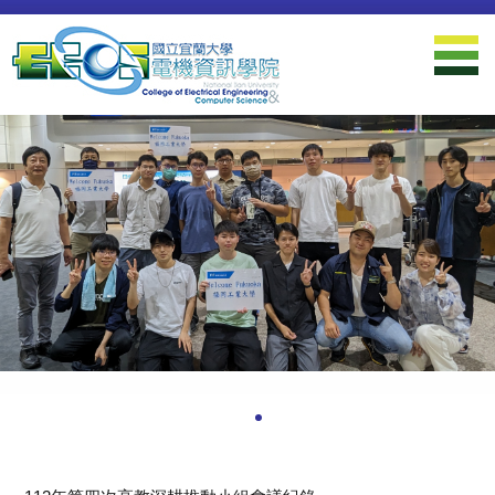
跳
到
主
要
內
容
區